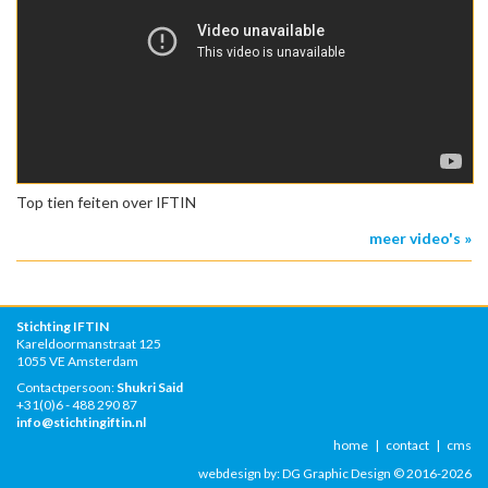
Top tien feiten over IFTIN
meer video's »
Stichting IFTIN
Kareldoormanstraat 125
1055 VE Amsterdam
Contactpersoon:
Shukri Said
+31(0)6 - 488 290 87
info@stichtingiftin.nl
home
|
contact
|
cms
webdesign by:
DG Graphic Design
© 2016-2026