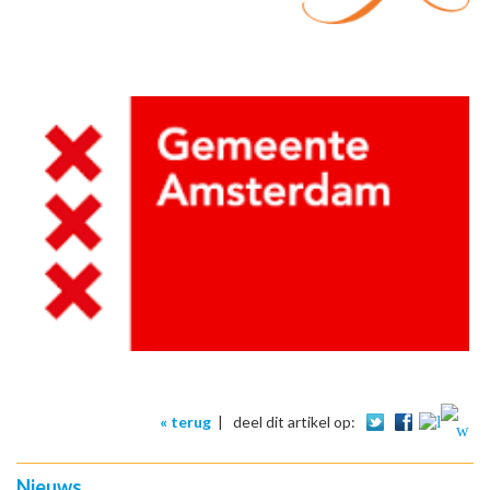
« terug
|
deel dit artikel op:
Nieuws